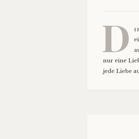
D
i
e
a
nur eine Lie
jede Liebe au