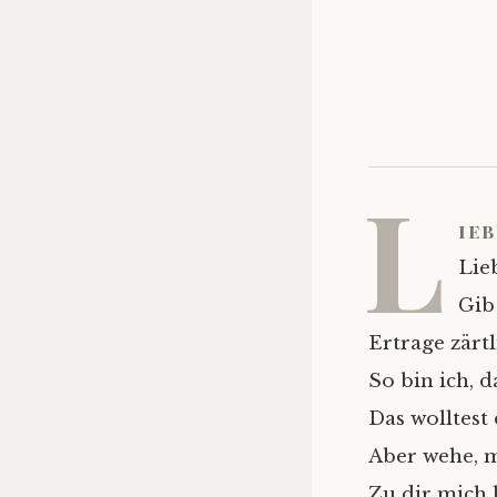
L
ieb
Lie
Gib
Ertrage zärt
So bin ich, d
Das wolltest
Aber wehe, m
Zu dir mich 