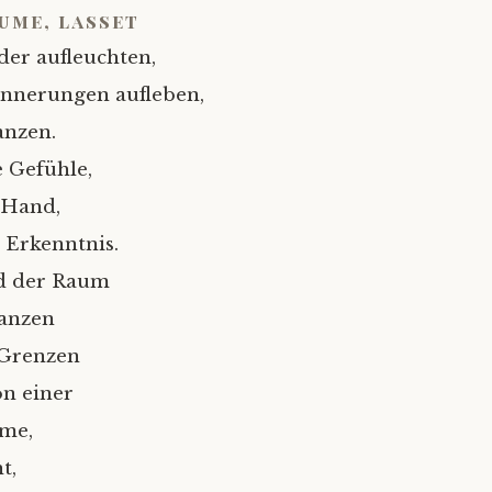
ume, lasset
der aufleuchten,
innerungen aufleben,
anzen.
 Gefühle,
 Hand,
 Erkenntnis.
id der Raum
nanzen
 Grenzen
on einer
me,
t,