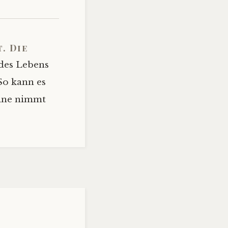
t. Die
 des Lebens
So kann es
eine nimmt