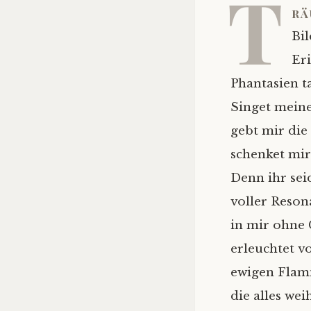
T
rä
Bil
Er
Phantasien t
Singet meine
gebt mir die
schenket mir
Denn ihr se
voller Reso
in mir ohne
erleuchtet v
ewigen Flam
die alles weih