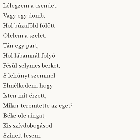
Lélegzem a csendet.
Vagy egy domb,
Hol búzaföld fölött
Ölelem a szelet.
Tán egy part,
Hol lábamnál folyó
Fésül selymes berket,
S lehúnyt szemmel
Elmélkedem, hogy
Isten mit érzett,
Mikor teremtette az eget?
Béke öle ringat,
Kis szívdobogásod
Színeit lesem.