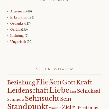
KATEGORIEN
Allgemein
(48)
Erkenntnis
(194)
Gedanke
(147)
Gefühl
(155)
Lichtung
(2)
Ungarisch
(50)
SCHLAGWÖRTER
Fließen
Kraft
Gott
Beziehung
Liebe
Leidenschaft
Schicksal
Lust
Sehnsucht
Sein
Schmerz
Standpunkt
Ziel
Zufriedenheit
Wurzeln