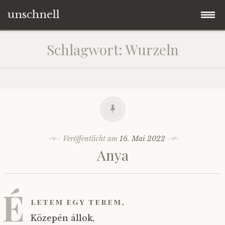
unschnell
Zum
Origo
Schlagwort:
Wurzeln
Inhalt
springen
Contentus
Quaestiones
Verba
Veröffentlicht am
16. Mai 2022
Anya
Imagines
Impressum
É
letem egy terem,
Közepén állok,