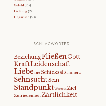
Gefühl
(155)
Lichtung
(2)
Ungarisch
(50)
SCHLAGWÖRTER
Fließen
Gott
Beziehung
Leidenschaft
Kraft
Liebe
Schicksal
Schmerz
Lust
Sehnsucht
Sein
Standpunkt
Ziel
Wurzeln
Zärtlichkeit
Zufriedenheit