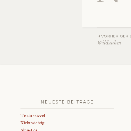
Beitra
VORHERIGER 
Wildzahm
Navig
NEUESTE BEITRÄGE
Tiszta szívvel
Nicht wichtig
Sinn-Los