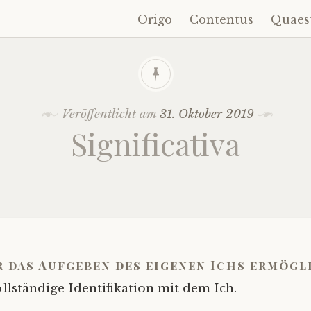
Origo
Contentus
Quaes
Zum
Inhalt
springen
Veröffentlicht am
31. Oktober 2019
Significativa
r das Aufgeben des eigenen Ichs ermögl
llständige Identifikation mit dem Ich.