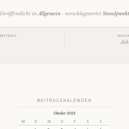
Veröffentlicht in
Allgemein
verschlagwortet
Standpunk
gs-
BEITRAG
NÄCH
Jah
ation
BEITRAGSKALENDER
Oktober 2019
M
D
M
D
F
S
S