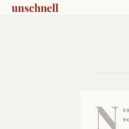
unschnell
N
u
vo