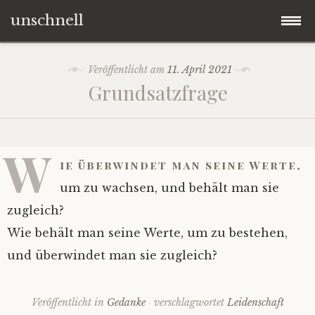
unschnell
Zum
Origo
Veröffentlicht am
11. April 2021
Inhalt
Grundsatzfrage
springen
Contentus
Quaestiones
W
ie überwindet man seine Werte,
Verba
um zu wachsen, und behält man sie
zugleich?
Imagines
Wie behält man seine Werte, um zu bestehen,
und überwindet man sie zugleich?
Impressum
Veröffentlicht in
Gedanke
verschlagwortet
Leidenschaft