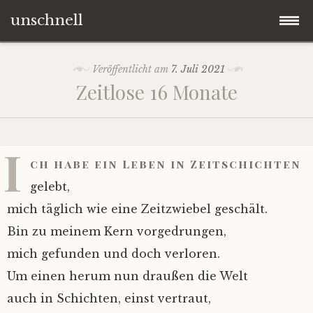
unschnell
Zum
Origo
Veröffentlicht am
7. Juli 2021
Inhalt
Zeitlose 16 Monate
springen
Contentus
Quaestiones
I
ch habe ein Leben in Zeitschichten
Verba
gelebt,
mich täglich wie eine Zeitzwiebel geschält.
Imagines
Bin zu meinem Kern vorgedrungen,
mich gefunden und doch verloren.
Impressum
Um einen herum nun draußen die Welt
auch in Schichten, einst vertraut,