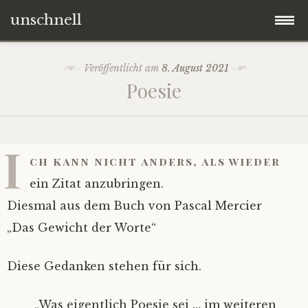
unschnell
Zum
Origo
Veröffentlicht am
8. August 2021
Inhalt
Poesie
springen
Contentus
Quaestiones
I
ch kann nicht anders, als wieder
Verba
ein Zitat anzubringen.
Diesmal aus dem Buch von Pascal Mercier
Imagines
„Das Gewicht der Worte“
Impressum
Diese Gedanken stehen für sich.
„Was eigentlich Poesie sei … im weiteren