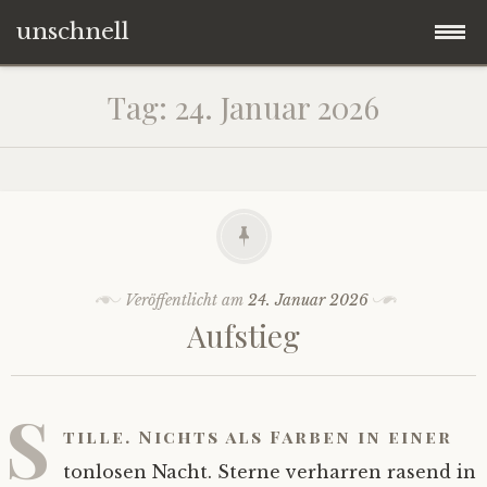
unschnell
Zum
Origo
Tag:
24. Januar 2026
Inhalt
springen
Contentus
Quaestiones
Verba
Veröffentlicht am
24. Januar 2026
Aufstieg
Imagines
Impressum
S
tille. Nichts als Farben in einer
tonlosen Nacht. Sterne verharren rasend in