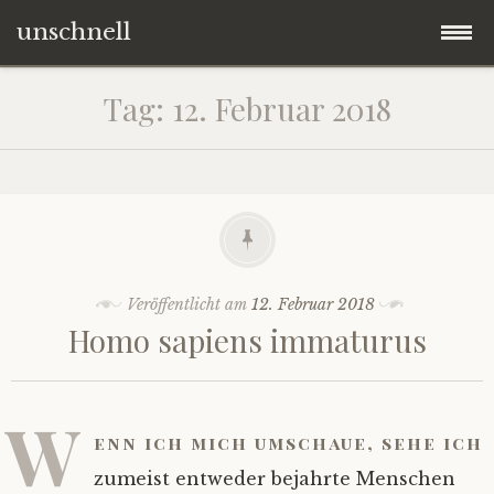
unschnell
Zum
Origo
Tag:
12. Februar 2018
Inhalt
springen
Contentus
Quaestiones
Verba
Veröffentlicht am
12. Februar 2018
Homo sapiens immaturus
Imagines
Impressum
W
enn ich mich umschaue, sehe ich
zumeist entweder bejahrte Menschen