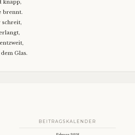
d knapp,
 brennt.
schreit,
erlangt,
entzweit,
r dem Glas.
BEITRAGSKALENDER
Februar 2018