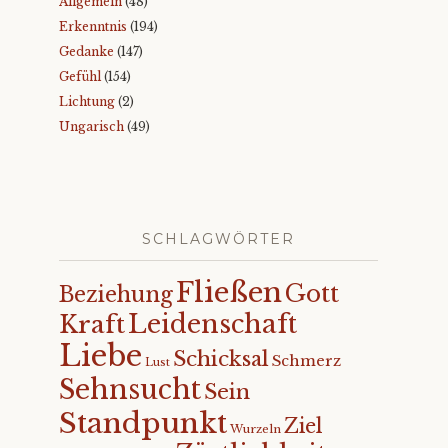
Allgemein
(48)
Erkenntnis
(194)
Gedanke
(147)
Gefühl
(154)
Lichtung
(2)
Ungarisch
(49)
SCHLAGWÖRTER
Fließen
Gott
Beziehung
Leidenschaft
Kraft
Liebe
Schicksal
Schmerz
Lust
Sehnsucht
Sein
Standpunkt
Ziel
Wurzeln