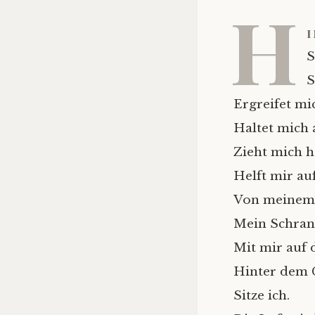
H
i
S
S
Ergreifet mi
Haltet mich 
Zieht mich h
Helft mir auf
Von meinem 
Mein Schrank 
Mit mir auf 
Hinter dem G
Sitze ich.