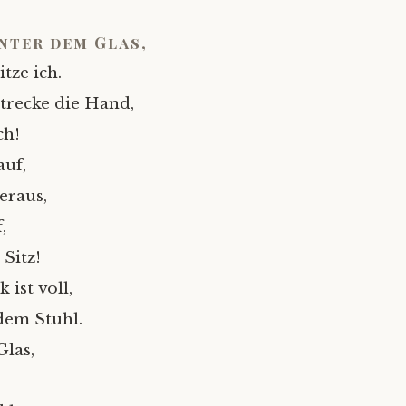
nter dem Glas,
itze ich.
trecke die Hand,
ch!
auf,
eraus,
,
Sitz!
ist voll,
dem Stuhl.
las,