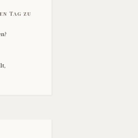
en Tag zu
en?
t,