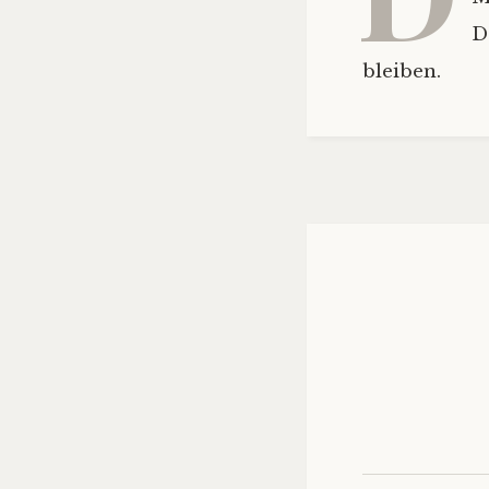
D
bleiben.