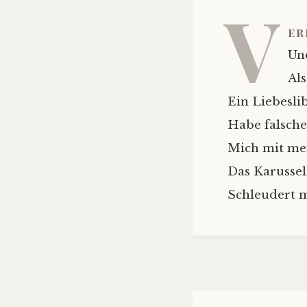
V
er
Un
Als
Ein Liebesli
Habe falsche
Mich mit me
Das Karussell
Schleudert 