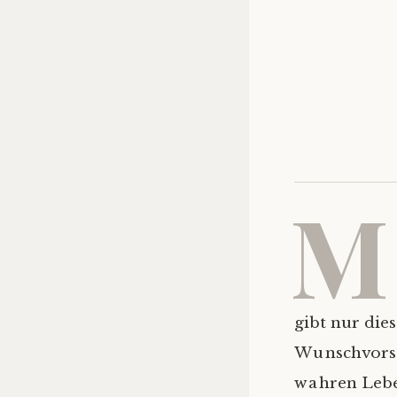
M
gibt nur dies
Wunschvorste
wahren Leben