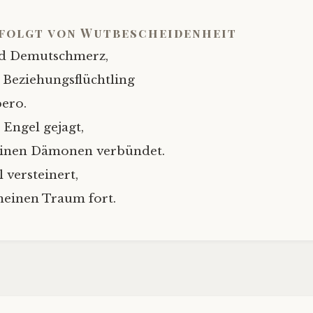
folgt von Wutbescheidenheit
d Demutschmerz,
 Beziehungsflüchtling
bero.
 Engel gejagt,
inen Dämonen verbündet.
 versteinert,
meinen Traum fort.