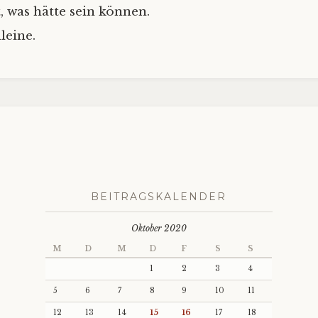
, was hätte sein können.
leine.
BEITRAGSKALENDER
Oktober 2020
M
D
M
D
F
S
S
1
2
3
4
5
6
7
8
9
10
11
12
13
14
15
16
17
18