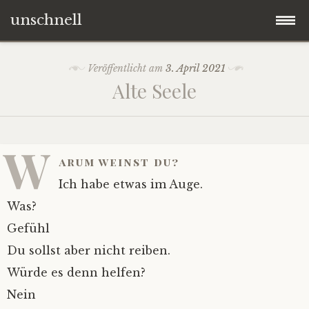
unschnell
Zum
Origo
Veröffentlicht am
3. April 2021
Inhalt
Alte Seele
springen
Contentus
Quaestiones
W
arum weinst du?
Verba
Ich habe etwas im Auge.
Was?
Imagines
Gefühl
Du sollst aber nicht reiben.
Impressum
Würde es denn helfen?
Nein