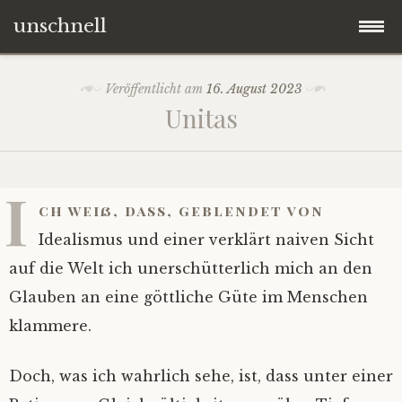
unschnell
Zum
Origo
Veröffentlicht am
16. August 2023
Inhalt
Unitas
springen
Contentus
Quaestiones
I
ch weiß, dass, geblendet von
Verba
Idealismus und einer verklärt naiven Sicht
auf die Welt ich unerschütterlich mich an den
Imagines
Glauben an eine göttliche Güte im Menschen
klammere.
Impressum
Doch, was ich wahrlich sehe, ist, dass unter einer