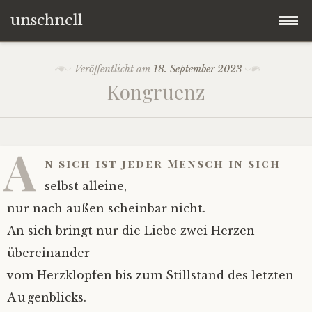
unschnell
Zum
Origo
Veröffentlicht am
18. September 2023
Inhalt
Kongruenz
springen
Contentus
Quaestiones
A
n sich ist jeder Mensch in sich
Verba
selbst alleine,
nur nach außen scheinbar nicht.
Imagines
An sich bringt nur die Liebe zwei Herzen
übereinander
Impressum
vom Herzklopfen bis zum Stillstand des letzten
Augenblicks.