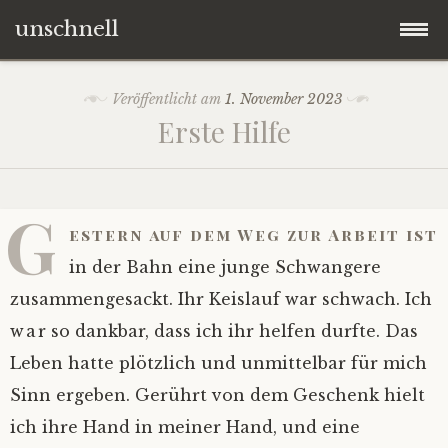
unschnell
Zum
Origo
Veröffentlicht am
1. November 2023
Inhalt
Erste Hilfe
springen
Contentus
Quaestiones
G
estern auf dem Weg zur Arbeit ist
Verba
in der Bahn eine junge Schwangere
zusammengesackt. Ihr Keislauf war schwach. Ich
Imagines
war so dankbar, dass ich ihr helfen durfte. Das
Leben hatte plötzlich und unmittelbar für mich
Impressum
Sinn ergeben. Gerührt von dem Geschenk hielt
ich ihre Hand in meiner Hand, und eine