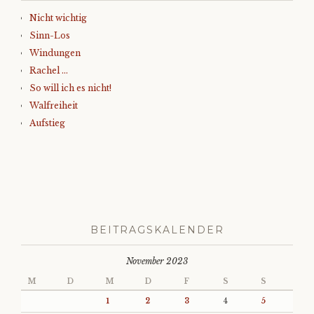
Nicht wichtig
Sinn-Los
Windungen
Rachel …
So will ich es nicht!
Walfreiheit
Aufstieg
BEITRAGSKALENDER
November 2023
M
D
M
D
F
S
S
1
2
3
4
5