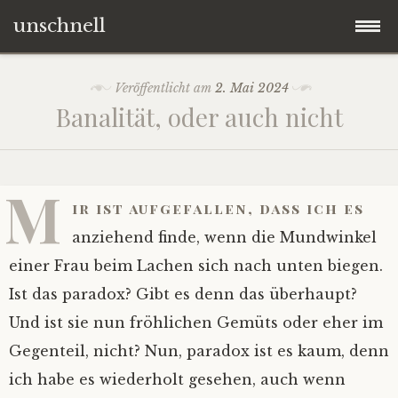
unschnell
Zum
Origo
Veröffentlicht am
2. Mai 2024
Inhalt
Banalität, oder auch nicht
springen
Contentus
Quaestiones
M
ir ist aufgefallen, dass ich es
Verba
anziehend finde, wenn die Mundwinkel
einer Frau beim Lachen sich nach unten biegen.
Imagines
Ist das paradox? Gibt es denn das überhaupt?
Und ist sie nun fröhlichen Gemüts oder eher im
Impressum
Gegenteil, nicht? Nun, paradox ist es kaum, denn
ich habe es wiederholt gesehen, auch wenn