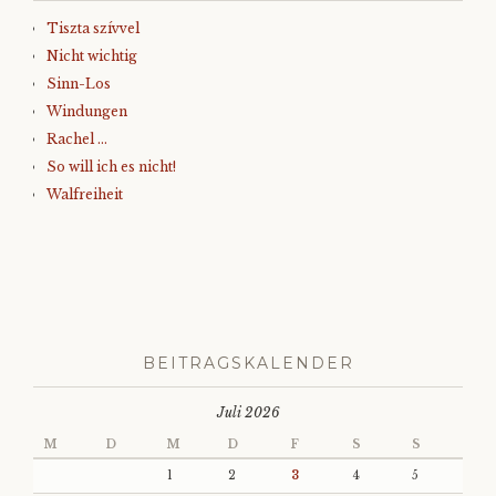
Tiszta szívvel
Nicht wichtig
Sinn-Los
Windungen
Rachel …
So will ich es nicht!
Walfreiheit
BEITRAGSKALENDER
Juli 2026
M
D
M
D
F
S
S
1
2
3
4
5