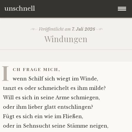
unschnell
Zum
Origo
Veröffentlicht am
7. Juli 2026
Inhalt
Windungen
springen
Contentus
Quaestiones
I
ch frage mich,
Verba
wenn Schilf sich wiegt im Winde,
tanzt es oder schmeichelt es ihm milde?
Imagines
Will es sich in seine Arme schmiegen,
oder ihm lieber glatt entschlingen?
Impressum
Fügt es sich ein wie im Fließen,
oder in Sehnsucht seine Stämme neigen,