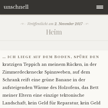
unschnell
Zum
Origo
Veröffentlicht am
2. November 2017
Inhalt
Heim
springen
Contentus
Quaestiones
… ich liege auf dem Boden, spüre den
Verba
kratzigen Teppich an meinem Rücken, in der
Zimmerdeckenecke Spinnweben, auf dem
Imagines
Schrank reift eine grüne Banane in der
aufsteigenden Wärme des Holzofens, das Bett
Impressum
meiner Eltern eine einzige tektonische
Landschaft, kein Geld für Reparatur, kein Geld