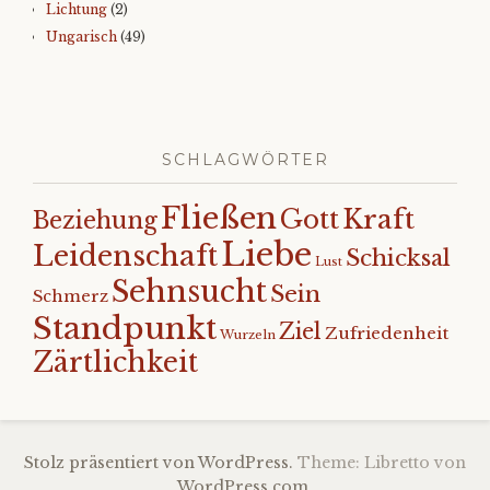
Lichtung
(2)
Ungarisch
(49)
SCHLAGWÖRTER
Fließen
Kraft
Gott
Beziehung
Liebe
Leidenschaft
Schicksal
Lust
Sehnsucht
Sein
Schmerz
Standpunkt
Ziel
Zufriedenheit
Wurzeln
Zärtlichkeit
Stolz präsentiert von WordPress.
Theme: Libretto von
WordPress.com
.