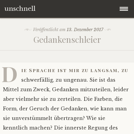
unschnell
Zum
Origo
Veröffentlicht am
13. Dezember 2017
Inhalt
Gedankenschleier
springen
Contentus
Quaestiones
D
ie Sprache ist mir zu langsam, zu
Verba
schwerfällig, zu ungenau. Sie ist das
Mittel zum Zweck, Gedanken mitzuteilen, leider
Imagines
aber vielmehr sie zu zerteilen. Die Farben, die
Form, der Geruch der Gedanken, wie kann man
Impressum
sie unverstümmelt übertragen? Wie sie
kenntlich machen? Die innerste Regung des