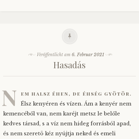
Veröffentlicht am
6. Februar 2021
Hasadás
N
em halsz éhen, de éhség gyötör.
Élsz kenyéren és vízen. Ám a kenyér nem
kemencéből van, nem karéjt metsz le belőle
kedves társad, s a víz nem hideg forrásból apad,
és nem szeretö kéz nyújtja neked és emeli