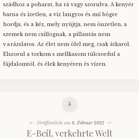
szádhoz a poharat, ha rá vagy szorulva. A kenyér
barna és ízetlen, a víz langyos és mű bögre
hordja, és a kéz, mely nyújtja, nem önzetlen, a
szemek nem csillognak, a pillantás nem
varázslatos. Az élet nem ölel meg, csak átkarol.
Elszorul a torkom s mellkasom túlcsordul a
fájdalomtól, és élek kenyéren és vízen.
Veröffentlicht am
6. Februar 2021
E-Beil, verkehrte Welt