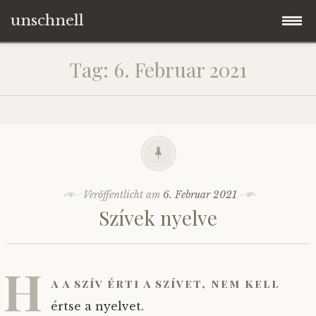
unschnell
Zum
Origo
Tag:
6. Februar 2021
Inhalt
springen
Contentus
Quaestiones
Verba
Veröffentlicht am
6. Februar 2021
Szívek nyelve
Imagines
Impressum
H
a a szív érti a szívet, nem kell
értse a nyelvet.