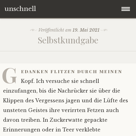
unschnell
Zum
Origo
Veröffentlicht am
19. Mai 2021
Inhalt
Selbstkundgabe
springen
Contentus
Quaestiones
G
edanken flitzen durch meinen
Verba
Kopf. Ich versuche sie schnell
einzufangen, bis die Nachrücker sie über die
Imagines
Klippen des Vergessens jagen und die Lüfte des
unsteten Geistes ihre verirrten Fetzen auch
Impressum
davon treiben. In Zuckerwatte gepackte
Erinnerungen oder in Teer verklebte