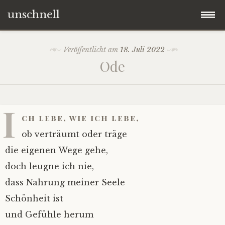
unschnell
Zum
Origo
Veröffentlicht am
18. Juli 2022
Inhalt
Ode
springen
Contentus
Quaestiones
I
ch lebe, wie ich lebe,
Verba
ob verträumt oder träge
die eigenen Wege gehe,
Imagines
doch leugne ich nie,
dass Nahrung meiner Seele
Impressum
Schönheit ist
und Gefühle herum