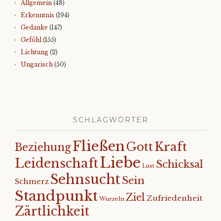
Allgemein
(48)
Erkenntnis
(194)
Gedanke
(147)
Gefühl
(155)
Lichtung
(2)
Ungarisch
(50)
SCHLAGWÖRTER
Fließen
Kraft
Gott
Beziehung
Liebe
Leidenschaft
Schicksal
Lust
Sehnsucht
Sein
Schmerz
Standpunkt
Ziel
Zufriedenheit
Wurzeln
Zärtlichkeit