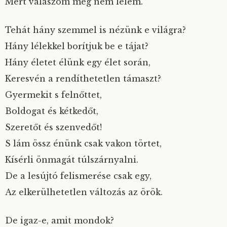
Mert válaszom még nem lelem.
Tehát hány szemmel is nézünk e világra?
Hány lélekkel borítjuk be e tájat?
Hány életet élünk egy élet során,
Keresvén a rendíthetetlen támaszt?
Gyermekit s felnőttet,
Boldogat és kétkedőt,
Szeretőt és szenvedőt!
S lám össz énünk csak vakon törtet,
Kísérli önmagát túlszárnyalni.
De a lesújtó felismerése csak egy,
Az elkerülhetetlen változás az örök.
De igaz-e, amit mondok?