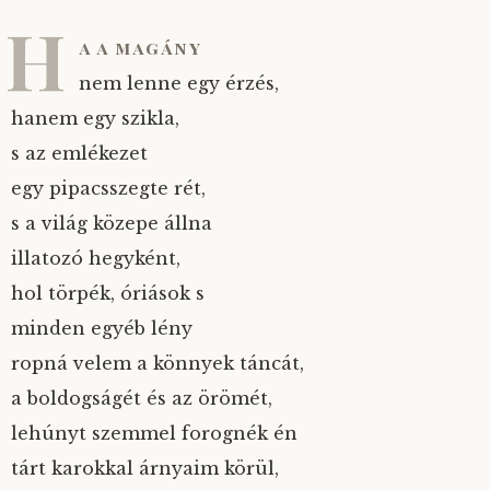
H
a a magány
nem lenne egy érzés,
hanem egy szikla,
s az emlékezet
egy pipacsszegte rét,
s a világ közepe állna
illatozó hegyként,
hol törpék, óriások s
minden egyéb lény
ropná velem a könnyek táncát,
a boldogságét és az örömét,
lehúnyt szemmel forognék én
tárt karokkal árnyaim körül,