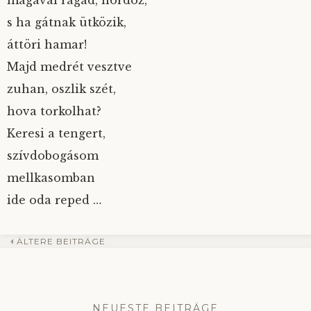
magával ragad, hordoz,
s ha gátnak ütközik,
áttöri hamar!
Majd medrét vesztve
zuhan, oszlik szét,
hova torkolhat?
Keresi a tengert,
szívdobogásom
mellkasomban
ide oda reped …
ÄLTERE BEITRÄGE
Beitrags-
Navigation
NEUESTE BEITRÄGE