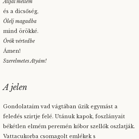
Álljál mellém
és a dicsőség,
Ölelj magadba
mind örökké.
Örök vértedbe
Ámen!
Szerelmetes Atyám!
A jelen
Gondolataim vad vágtában űzik egymást a
feledés szirtje felé. Utánuk kapok, foszlányait
békétlen elmém peremén kóbor szellők oszlatják.
Vattacukorba csomagolt emlékek s