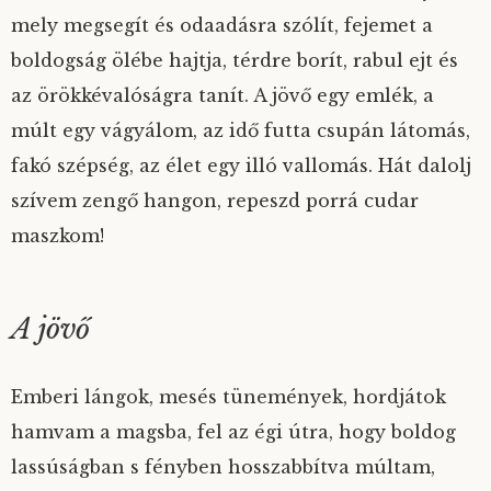
mely megsegít és odaadásra szólít, fejemet a
boldogság ölébe hajtja, térdre borít, rabul ejt és
az örökkévalóságra tanít. A jövő egy emlék, a
múlt egy vágyálom, az idő futta csupán látomás,
fakó szépség, az élet egy illó vallomás. Hát dalolj
szívem zengő hangon, repeszd porrá cudar
maszkom!
A jövő
Emberi lángok, mesés tünemények, hordjátok
hamvam a magsba, fel az égi útra, hogy boldog
lassúságban s fényben hosszabbítva múltam,