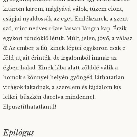
kitárom karom, máglyává válok, tüzem elönt,
csápjai nyaldossák az eget. Emlékeznek, a szent
szó, mint nedves rőzse lassan lángra kap. Érzik
egykori tündöklő létük. Múlt, jelen, jövő, a válasz
ő! Az ember, a fiú, kinek léptei egykoron csak e
föld utjait érinték, de irgalomból immár az
égben halad. Kinek lába alatt zölddé válik a
homok s könnyei helyén gyöngéd-láthatatlan
virágok fakadnak, a szerelem és fájdalom kis
lelkei, büszkén dacolva mindennel.
Elpusztíthatatlanul!
Epilógus