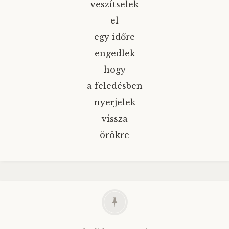
veszítselek
el
egy időre
engedlek
hogy
a feledésben
nyerjelek
vissza
örökre