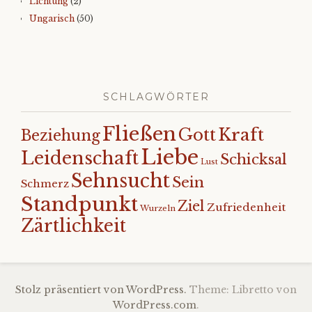
Lichtung
(2)
Ungarisch
(50)
SCHLAGWÖRTER
Fließen
Kraft
Gott
Beziehung
Liebe
Leidenschaft
Schicksal
Lust
Sehnsucht
Sein
Schmerz
Standpunkt
Ziel
Zufriedenheit
Wurzeln
Zärtlichkeit
Stolz präsentiert von WordPress.
Theme: Libretto von
WordPress.com
.