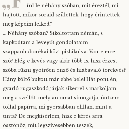
írd le néhány szóban, mit éreztél, mi
hajtott, mikor soraid születtek, hogy érintették
meg képeim lelked.“
… Néhány szóban? Sikoltottam némán, s
kapkodtam a levegőt gondolataim
szappanbuborékai közt pislákolva. Van-e erre
szó? Elég-e kevés vagy akár több is, hisz érzést
szóba fűzni gyötrően önző és hiábavaló törekvés?
Hány költő bukott már ebbe bele! Hát pont én,
gyarló rugaszkodó járjak sikerrel s markoljam
meg a szellőt, mely arcomat simogatja, öntsem
tollal papírra, mi gyorsabban elillan, mint a
tinta? De megkísérlem, hisz e kérés arra
ösztönöz, mit legszívesebben teszek,