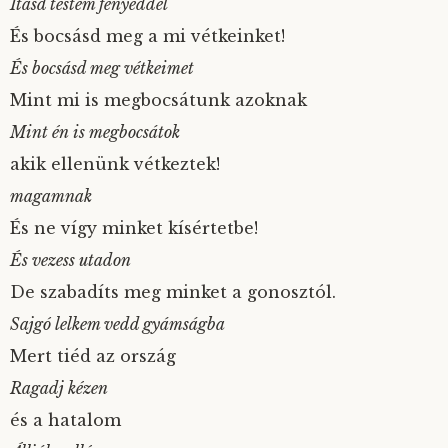
Itasd testem fényeddel
És bocsásd meg a mi vétkeinket!
És bocsásd meg vétkeimet
Mint mi is megbocsátunk azoknak
Mint én is megbocsátok
akik ellenünk vétkeztek!
magamnak
És ne vígy minket kísértetbe!
És vezess utadon
De szabadíts meg minket a gonosztól.
Sajgó lelkem vedd gyámságba
Mert tiéd az ország
Ragadj kézen
és a hatalom