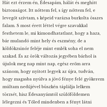
Hát ezt érzem én, Édesapám, hálát és meghitt
biztonságot. Itt nőttem fel, s így nőttem fel, e
levegőt szívtam, s képeid varázsa burkolta összes
falam. S most érett léttel végre szavakkal
festhetem le, mi kimondhatatlant, hogy a haza,
bár mulandó mint hely és eszmény, de a
köldökzsinór feléje mint emlék soha el nem
szakad. És az örök változás jegyében bárhol is
újulok meg nap mint nap, egész erőm arra
szánom, hogy nyitott legyek az újra, tudván,
hogy magasba nyúlva a jövő fénye felé gyökerem
múltam nedűjével büszkén táplálja lelkem
törzsét, hisz Édesanyámtól szülőföldemen
lélegezni és Tőled mindenben a fényt látni