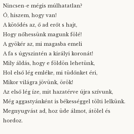
Nincsen-e mégis múlhatatlan?
Ó, hiszem, hogy van!
A kötődés az, ő ad erőt s hajt,
Hogy nőhessünk magunk fölé!
A gyökér az, mi magasba emeli
A fa s úgyszintén a királyi koronát!
Mily áldás, hogy e földön lehetünk,
Hol első lég emléke, mi tüdőnket éri,
Mikor világra jövünk, örök!
Az első lég íze, mit hazatérve újra szívunk,
Még aggastyánként is békességgel tölti lelkünk.
Megnyugvást ad, hoz üde álmot, átölel és
hordoz.