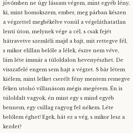
jövőmben ne úgy lássam végem, mint egyéb lény,
ki, mint homokszem, ember, meg párban készen
a végzettel megbékélve vonúl a végeláthatatlan
lenti úton, melynek vége a cél, s csak fejét
hátravetve szemléli majd a bajt, mit rettegve fél,
s mikor elillan belőle a lélek, észre nem véve,
lám léte immár a túloldalon hevenyészhet. De
visszafelé engem sem hajt a végzet. S bár létem
kiélem, mint lelket cserélt fény mentem remegve
féken utolsó villanásom mégis megérem. Én is
túloldalt vagyok, én mint egy s mind egyéb
bennem, egy csillag ragyog fel nékem. Léte
belőlem éghet! Egek, hát ez a vég, s mikor lesz a
kezdet?