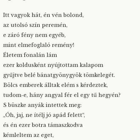
Itt vagyok hát, én vén bolond,
az utolsó szín peremén,
e záró fény nem egyéb,
mint elmefoglaló remény!
Életem fonalán lám
ezer koldusként nyújtottam kalapom
gyűjtve belé bánatgyönygyök tömkelegét.
Bölcs emberek álltak elém s kérdeztek,
tudom-e, hány angyal fér el egy tű hegyén?
S büszke anyák intettek meg:
„Óh, jaj, ne ítélj jó apád felett“,
és én ezer botra támaszkodva
kémleltem az eget,