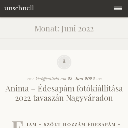
unschnell
Zum
Origo
Monat:
Juni 2022
Inhalt
springen
Contentus
Quaestiones
Verba
Veröffentlicht am
23. Juni 2022
Anima – Édesapám fotókiállítása
Imagines
2022 tavaszán Nagyváradon
Impressum
„F
iam – szólt hozzám Édesapám –