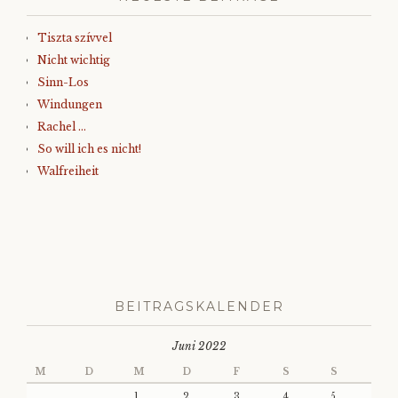
Tiszta szívvel
Nicht wichtig
Sinn-Los
Windungen
Rachel …
So will ich es nicht!
Walfreiheit
BEITRAGSKALENDER
Juni 2022
M
D
M
D
F
S
S
1
2
3
4
5