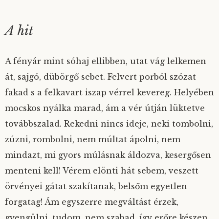
A hit
A fényár mint sóhaj ellibben, utat vág lelkemen
át, sajgó, dübörgő sebet. Felvert porból szózat
fakad s a felkavart iszap vérrel kevereg. Helyében
mocskos nyálka marad, ám a vér útján lüktetve
továbbszalad. Rekedni nincs ideje, neki tombolni,
zúzni, rombolni, nem múltat ápolni, nem
mindazt, mi gyors múlásnak áldozva, kesergősen
menteni kell! Vérem elönti hát sebem, veszett
örvényei gátat szakítanak, belsőm egyetlen
forgatag! Ám egyszerre megváltást érzek,
gyengülni, tudom, nem szabad, így erőre készen