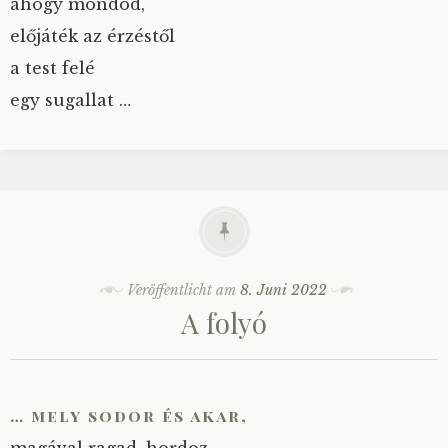
ahogy mondod,
előjáték az érzéstől
a test felé
egy sugallat …
Veröffentlicht am
8. Juni 2022
A folyó
… mely sodor és akar,