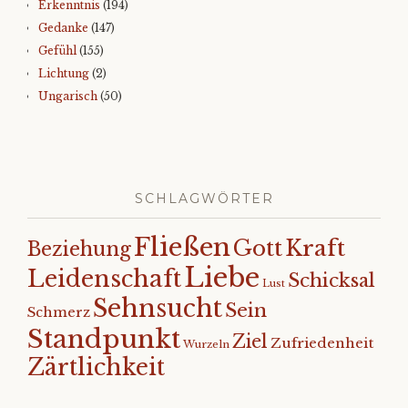
Erkenntnis
(194)
Gedanke
(147)
Gefühl
(155)
Lichtung
(2)
Ungarisch
(50)
SCHLAGWÖRTER
Fließen
Kraft
Gott
Beziehung
Liebe
Leidenschaft
Schicksal
Lust
Sehnsucht
Sein
Schmerz
Standpunkt
Ziel
Zufriedenheit
Wurzeln
Zärtlichkeit