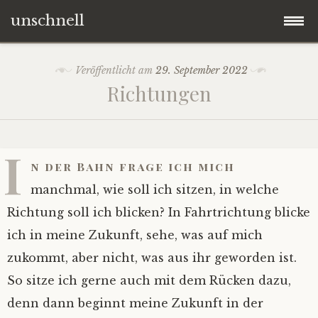
unschnell
Zum
Origo
Veröffentlicht am
29. September 2022
Inhalt
Richtungen
springen
Contentus
Quaestiones
I
n der Bahn frage ich mich
Verba
manchmal, wie soll ich sitzen, in welche
Richtung soll ich blicken? In Fahrtrichtung blicke
Imagines
ich in meine Zukunft, sehe, was auf mich
zukommt, aber nicht, was aus ihr geworden ist.
Impressum
So sitze ich gerne auch mit dem Rücken dazu,
denn dann beginnt meine Zukunft in der