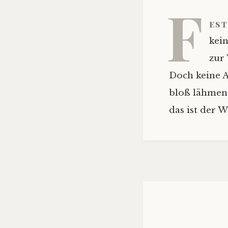
F
est
kei
zur
Doch keine A
bloß lähmen
das ist der W