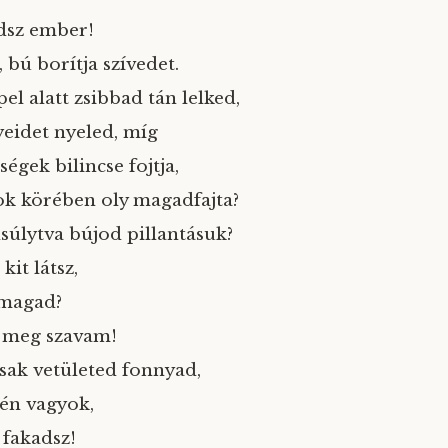
dsz ember!
 bú borítja szívedet.
el alatt zsibbad tán lelked,
yeidet nyeled, míg
égek bilincse fojtja,
ok körében oly magadfajta?
súlytva bújod pillantásuk?
kit látsz,
magad?
 meg szavam!
sak vetületed fonnyad,
 én vagyok,
 fakadsz!