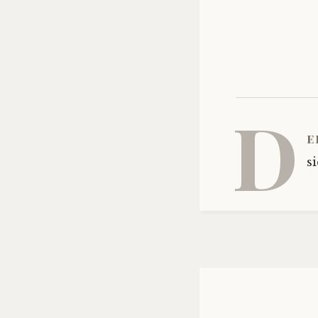
D
e
s