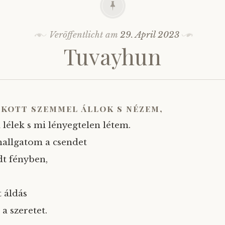
Veröffentlicht am
29. April 2023
Tuvayhun
ukott szemmel állok s nézem,
 lélek s mi lényegtelen létem.
hallgatom a csendet
dt fényben,
t áldás
 a szeretet.