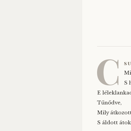
C
s
Mi
S 
E léleklanka
Tűnődve,
Mily átkozot
S áldott átok