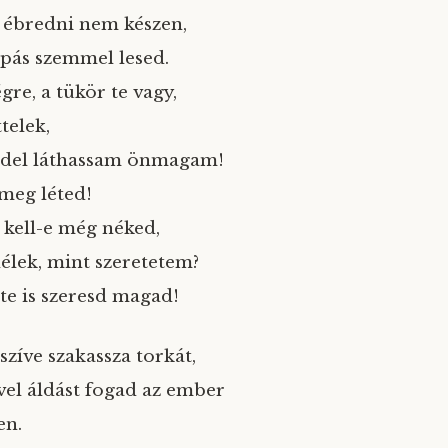
 ébredni nem készen,
ipás szemmel lesed.
gre, a tükör te vagy,
telek,
del láthassam önmagam!
meg léted!
 kell-e még néked,
lélek, mint szeretetem?
 te is szeresd magad!
zíve szakassza torkát,
ővel áldást fogad az ember
en.