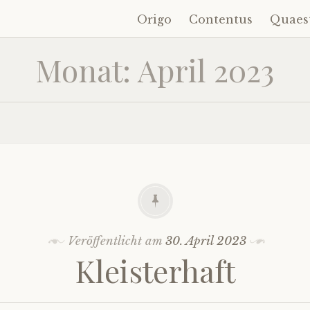
Origo
Contentus
Quaes
Zum
Inhalt
Monat:
April 2023
springen
Veröffentlicht am
30. April 2023
Kleisterhaft