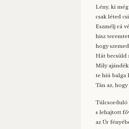
Lény, ki még
csak léted cs
Eszmélj rá vé
hisz teremtet
hogy szemed
Hát becsüld 
Mily ajándék
te hiú balga 
Tán az, hogy
Túlcsorduló s
s lehajtott f
az Úr fényéb