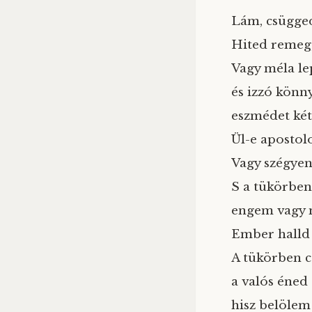
Lám, csügge
Hited remeg,
Vagy méla lep
és izzó könn
eszmédet kéts
Ül-e apostol
Vagy szégyen
S a tükörben 
engem vagy 
Ember halld
A tükörben c
a valós éned
hisz belölem