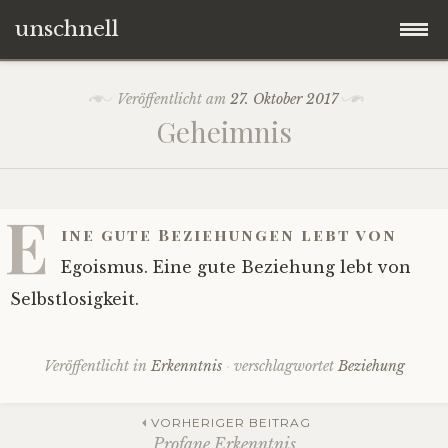
unschnell
Zum
Origo
Veröffentlicht am
27. Oktober 2017
Inhalt
Geheimnis
springen
Contentus
Quaestiones
E
ine gute Beziehungen lebt von
Verba
Egoismus. Eine gute Beziehung lebt von
Selbstlosigkeit.
Imagines
Veröffentlicht in
Erkenntnis
verschlagwortet
Beziehung
Impressum
Beitrags-
VORHERIGER BEITRAG
Profane Erkenntnis