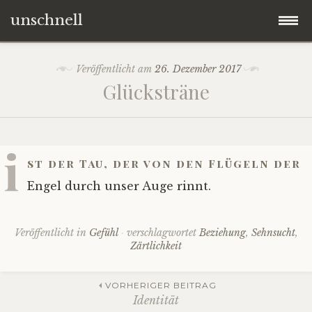
unschnell
Zum
Origo
Veröffentlicht am
26. Dezember 2017
Inhalt
Glücksträne
springen
Contentus
Quaestiones
i
st der Tau, der von den Flügeln der
Verba
Engel durch unser Auge rinnt.
Imagines
Veröffentlicht in
Gefühl
verschlagwortet
Beziehung
,
Sehnsucht
,
Zärtlichkeit
Impressum
Beitrags-
VORHERIGER BEITRAG
Identität