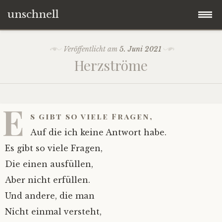
unschnell
Zum
Origo
Veröffentlicht am
5. Juni 2021
Inhalt
Herzströme
springen
Contentus
Quaestiones
E
s gibt so viele Fragen,
Verba
Auf die ich keine Antwort habe.
Es gibt so viele Fragen,
Imagines
Die einen ausfüllen,
Aber nicht erfüllen.
Impressum
Und andere, die man
Nicht einmal versteht,