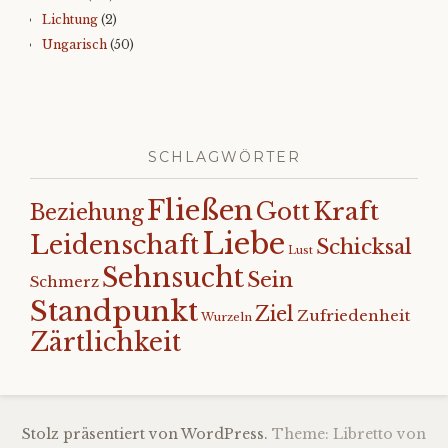
Lichtung
(2)
Ungarisch
(50)
SCHLAGWÖRTER
Fließen
Kraft
Gott
Beziehung
Liebe
Leidenschaft
Schicksal
Lust
Sehnsucht
Sein
Schmerz
Standpunkt
Ziel
Zufriedenheit
Wurzeln
Zärtlichkeit
Stolz präsentiert von WordPress.
Theme: Libretto von