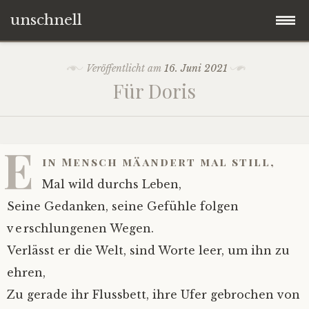
unschnell
Zum
Origo
Veröffentlicht am
16. Juni 2021
Inhalt
Für Doris
springen
Contentus
Quaestiones
E
in Mensch mäandert mal still,
Verba
Mal wild durchs Leben,
Seine Gedanken, seine Gefühle folgen
Imagines
verschlungenen Wegen.
Verlässt er die Welt, sind Worte leer, um ihn zu
Impressum
ehren,
Zu gerade ihr Flussbett, ihre Ufer gebrochen von