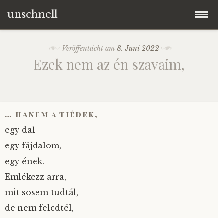
unschnell
Zum
Origo
Veröffentlicht am
8. Juni 2022
Inhalt
Ezek nem az én szavaim,
springen
Contentus
Quaestiones
… hanem a tiédek,
Verba
egy dal,
egy fájdalom,
Imagines
egy ének.
Emlékezz arra,
Impressum
mit sosem tudtál,
de nem feledtél,