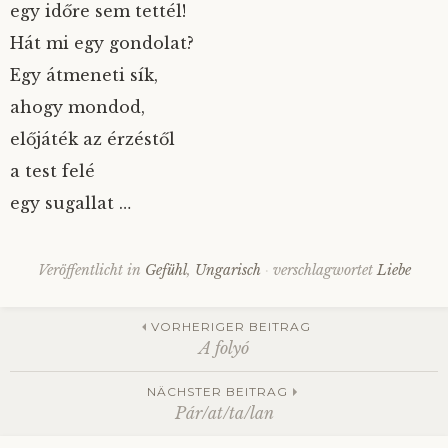
egy időre sem tettél!
Hát mi egy gondolat?
Egy átmeneti sík,
ahogy mondod,
előjáték az érzéstől
a test felé
egy sugallat …
Veröffentlicht in
Gefühl
,
Ungarisch
verschlagwortet
Liebe
Beitrags-
VORHERIGER BEITRAG
A folyó
Navigation
NÄCHSTER BEITRAG
Pár/at/ta/lan