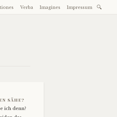
Suchen
tiones
Verba
Imagines
Impressum
nach:
en sähe?
he ich denn?