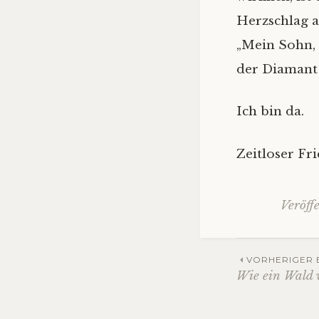
Herzschlag a
„Mein Sohn, d
der Diamant!
Ich bin da.
Zeitloser Fr
Veröff
Beitra
VORHERIGER 
Wie ein Wald
Navig