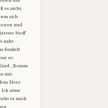
neiden das
ß es nicht,
 was sich
eboren und
ärteste Stoff
h naht.
as funkelt
nur so
s Kind: „Komm
zu mir:
 dein Herz.
. Ich atme
sieht es mich
inen