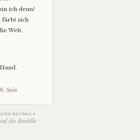
bin ich denn?
 färbt sich
ie Welt.
r Hand.
ft
,
Sein
STER BEITRAG
uf die Bastille