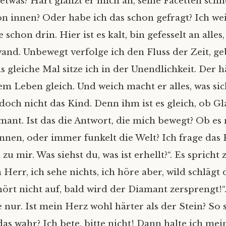
 etwas? Hart glänzt er mich an, seine Facetten sch
on innen? Oder habe ich das schon gefragt? Ich wei
 schon drin. Hier ist es kalt, bin gefesselt an alles,
and. Unbewegt verfolge ich den Fluss der Zeit, g
 gleiche Mal sitze ich in der Unendlichkeit. Der h
em Leben gleich. Und weich macht er alles, was sic
doch nicht das Kind. Denn ihm ist es gleich, ob Gl
mant. Ist das die Antwort, die mich bewegt? Ob es 
innen, oder immer funkelt die Welt? Ich frage da
 zu mir. Was siehst du, was ist erhellt?“. Es spricht 
 Herr, ich sehe nichts, ich höre aber, wild schlägt
hört nicht auf, bald wird der Diamant zersprengt!“
 nur. Ist mein Herz wohl härter als der Stein? So 
 das wahr? Ich bete, bitte nicht! Dann halte ich me