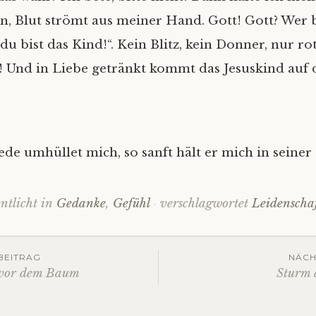
n, Blut strömt aus meiner Hand. Gott! Gott? Wer 
u bist das Kind!“. Kein Blitz, kein Donner, nur rot
 Und in Liebe getränkt kommt das Jesuskind auf d
iede umhüllet mich, so sanft hält er mich in seine
entlicht in
Gedanke
,
Gefühl
verschlagwortet
Leidenscha
gs-
BEITRAG
NÄCH
 vor dem Baum
Sturm a
ation