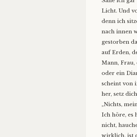
Sähe ich gar
Licht. Und v
denn ich sitze
nach innen w
gestorben das
auf Erden, d
Mann, Frau, 
oder ein Dia
scheint von 
her, setz dich
„Nichts, mein
Ich höre, es 
nicht, hauche
wirklich, ist