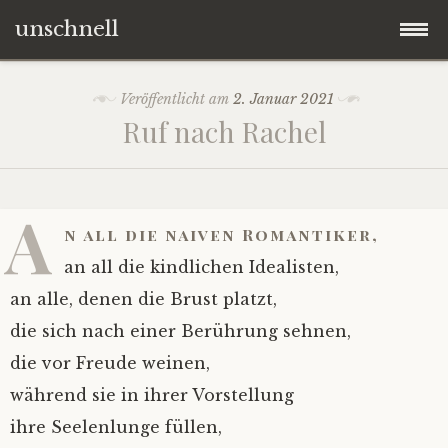
unschnell
Zum
Origo
Veröffentlicht am
2. Januar 2021
Inhalt
Ruf nach Rachel
springen
Contentus
Quaestiones
A
n all die naiven Romantiker,
Verba
an all die kindlichen Idealisten,
an alle, denen die Brust platzt,
Imagines
die sich nach einer Berührung sehnen,
die vor Freude weinen,
Impressum
während sie in ihrer Vorstellung
ihre Seelenlunge füllen,