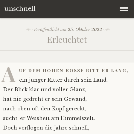
unschnell
Zum
Origo
Veröffentlicht am
25. Oktober 2022
Inhalt
Erleuchtet
springen
Contentus
Quaestiones
A
uf dem hohen Rosse ritt er lang,
Verba
ein junger Ritter durch sein Land.
Der Blick klar und voller Glanz,
Imagines
hat nie gedreht er sein Gewand,
nach oben oft den Kopf gereckt,
Impressum
sucht‘ er Weisheit am Himmelszelt.
Doch verflogen die Jahre schnell,